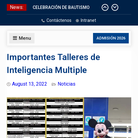
Skip
News:
CELEBRACIÓN DE BAUTISMO
to
Pizarras Inteligentes
content
Contáctenos
Intranet
Laboratorios de Cómputo
Aniversario Patrio
Menu
ADMISIÓN 2026
Importantes Talleres de
Inteligencia Multiple
August 13, 2022
Noticias