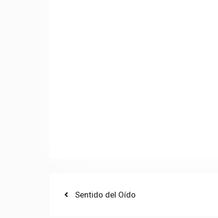
Post
Previous
Sentido del Oído
post:
navigation