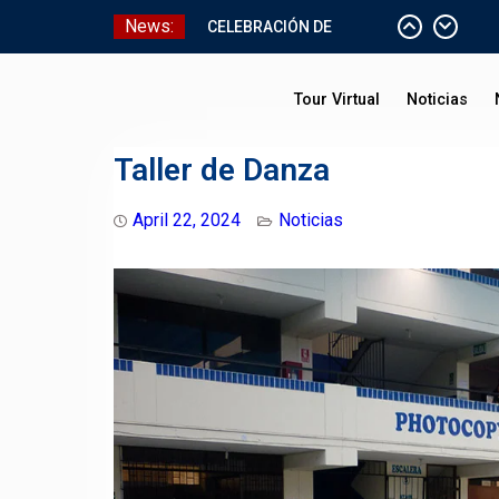
Skip
News:
CELEBRACIÓN DE
to
BAUTISMO
content
Pizarras Inteligentes
Tour Virtual
Noticias
Laboratorios de Cómputo
Aniversario Patrio
Taller de Danza
April 22, 2024
Noticias