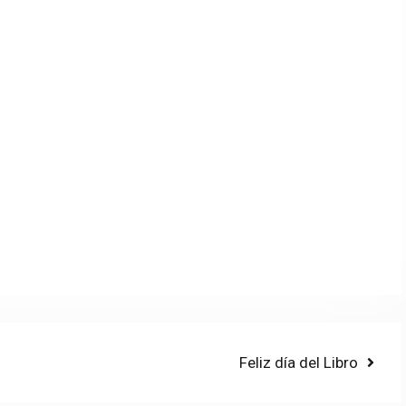
Next
Feliz día del Libro
post: