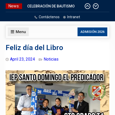
Skip
News:
CELEBRACIÓN DE BAUTISMO
to
Pizarras Inteligentes
content
Contáctenos
Intranet
Laboratorios de Cómputo
Aniversario Patrio
Menu
ADMISIÓN 2026
Feliz día del Libro
April 23, 2024
Noticias