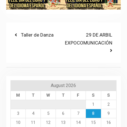
Post
Previous
Next
Taller de Danza
29 DE ARBIL
post:
post:
EXPOCOMUNICACIÓN
navigation
August 2026
M
T
W
T
F
S
S
1
2
3
4
5
6
7
8
9
10
11
12
13
14
15
16