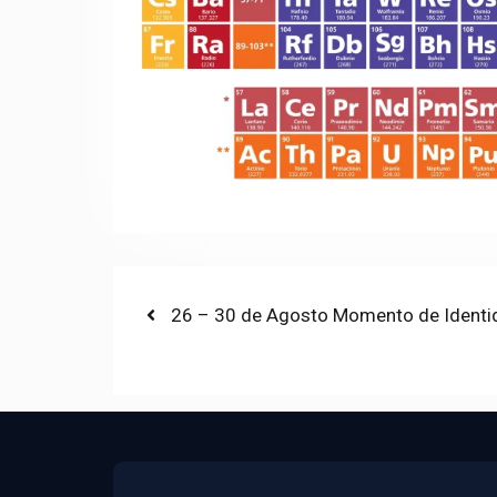
Post
Previous
26 – 30 de Agosto Momento de Identi
post:
navigation