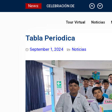
Skip
News:
CELEBRACIÓN DE
to
BAUTISMO
content
Pizarras Inteligentes
Tour Virtual
Noticias
Laboratorios de Cómputo
Aniversario Patrio
Tabla Periodica
September 1, 2024
Noticias