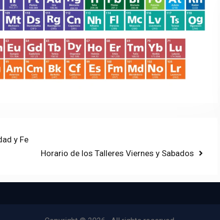
dad y Fe
Next
Horario de los Talleres Viernes y Sabados
post: