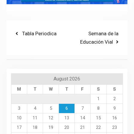
Post
Previous
Next
Tabla Periodica
Semana de la
post:
post:
Educación Vial
navigation
August 2026
M
T
W
T
F
S
S
1
2
3
4
5
6
7
8
9
10
11
12
13
14
15
16
17
18
19
20
21
22
23