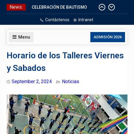
Skip
News:
CELEBRACIÓN DE BAUTISMO
to
Pizarras Inteligentes
content
Contáctenos
Intranet
Laboratorios de Cómputo
Aniversario Patrio
Menu
ADMISIÓN 2026
Horario de los Talleres Viernes
y Sabados
September 2, 2024
Noticias