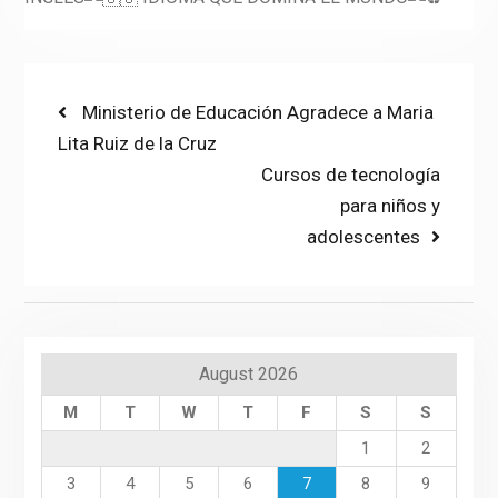
Post
Previous
Ministerio de Educación Agradece a Maria
post:
Lita Ruiz de la Cruz
navigation
Next
Cursos de tecnología
post:
para niños y
adolescentes
August 2026
M
T
W
T
F
S
S
1
2
3
4
5
6
7
8
9