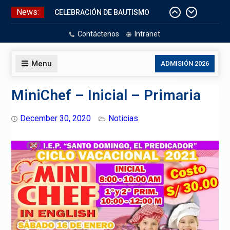
Skip
News:
CELEBRACIÓN DE BAUTISMO
to
Pizarras Inteligentes
content
Contáctenos
Intranet
Laboratorios de Cómputo
Aniversario Patrio
Menu
ADMISIÓN 2026
MiniChef – Inicial – Primaria
December 30, 2020
Noticias