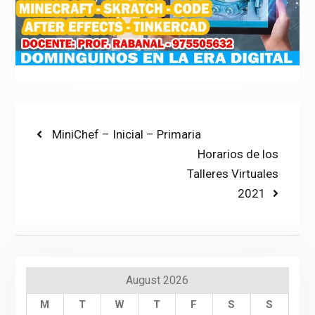
Post
Previous
MiniChef – Inicial – Primaria
post:
Next
Horarios de los
navigation
post:
Talleres Virtuales
2021
August 2026
M
T
W
T
F
S
S