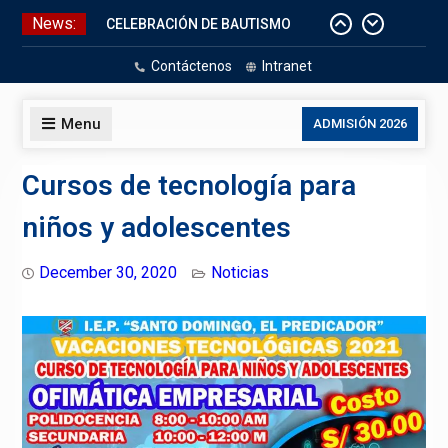
Skip
News:
CELEBRACIÓN DE BAUTISMO
to
Pizarras Inteligentes
content
Contáctenos
Intranet
Laboratorios de Cómputo
Aniversario Patrio
Menu
ADMISIÓN 2026
Cursos de tecnología para
niños y adolescentes
December 30, 2020
Noticias