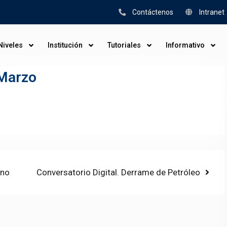
Contáctenos
Intranet
Niveles
Institución
Tutoriales
Informativo
 Marzo
Next
uno
Conversatorio Digital. Derrame de Petróleo
post: