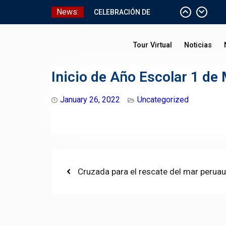
Skip
News:
CELEBRACIÓN DE
to
BAUTISMO
content
Pizarras Inteligentes
Tour Virtual
Noticias
Laboratorios de Cómputo
Aniversario Patrio
Inicio de Año Escolar 1 de
January 26, 2022
Uncategorized
Post
Previous
Cruzada para el rescate del mar perua
post:
navigation