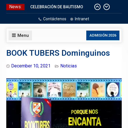
Skip
News:
CELEBRACIÓN DE BAUTISMO
to
Pizarras Inteligentes
content
Contáctenos
Intranet
Laboratorios de Cómputo
Aniversario Patrio
Menu
ADMISIÓN 2026
BOOK TUBERS Dominguinos
December 10, 2021
Noticias