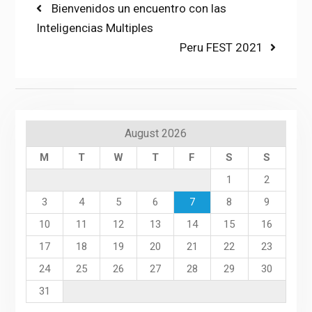
Post
Previous
Bienvenidos un encuentro con las
post:
Inteligencias Multiples
navigation
Next
Peru FEST 2021
post:
August 2026
M
T
W
T
F
S
S
1
2
3
4
5
6
7
8
9
10
11
12
13
14
15
16
17
18
19
20
21
22
23
24
25
26
27
28
29
30
31