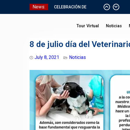
Skip
News:
CELEBRACIÓN DE
to
BAUTISMO
content
Pizarras Inteligentes
Tour Virtual
Noticias
Laboratorios de Cómputo
Aniversario Patrio
8 de julio día del Veterinari
July 8, 2021
Noticias