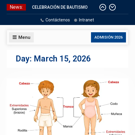
Skip
News:
CELEBRACIÓN DE BAUTISMO
to
Pizarras Inteligentes
content
Contáctenos
Intranet
Laboratorios de Cómputo
Aniversario Patrio
Menu
ADMISIÓN 2026
Day:
March 15, 2026