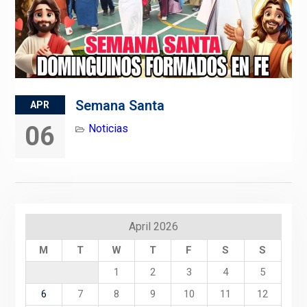
Semana Santa
APR
06
Noticias
April 2026
M
T
W
T
F
S
S
1
2
3
4
5
6
7
8
9
10
11
12