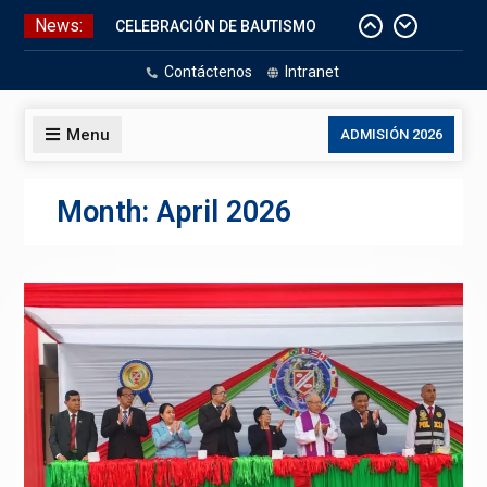
Skip
News:
CELEBRACIÓN DE BAUTISMO
to
Pizarras Inteligentes
content
Contáctenos
Intranet
Laboratorios de Cómputo
Aniversario Patrio
Menu
ADMISIÓN 2026
Month:
April 2026