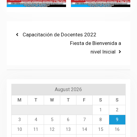
Post
Previous
Capacitación de Docentes 2022
post:
Next
Fiesta de Bienvenida a
navigation
post:
nivel Inicial
August 2026
M
T
W
T
F
S
S
1
2
3
4
5
6
7
8
9
10
11
12
13
14
15
16