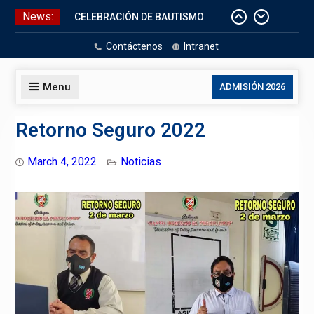
Skip
News:
Aniversario Patrio
to
CELEBRACIÓN DE BAUTISMO
content
Contáctenos
Intranet
Pizarras Inteligentes
Laboratorios de Cómputo
Menu
ADMISIÓN 2026
Retorno Seguro 2022
March 4, 2022
Noticias