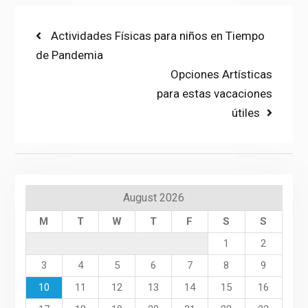
Post
Previous
Actividades Físicas para niños en Tiempo
post:
de Pandemia
navigation
Next
Opciones Artísticas
post:
para estas vacaciones
útiles
August 2026
M
T
W
T
F
S
S
1
2
3
4
5
6
7
8
9
10
11
12
13
14
15
16