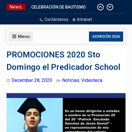
Skip
News:
CELEBRACIÓN DE BAUTISMO
to
Pizarras Inteligentes
content
Contáctenos
Intranet
Laboratorios de Cómputo
Aniversario Patrio
Menu
ADMISIÓN 2026
PROMOCIONES 2020 Sto
Domingo el Predicador School
December 28, 2020
Noticias
,
Videoteca