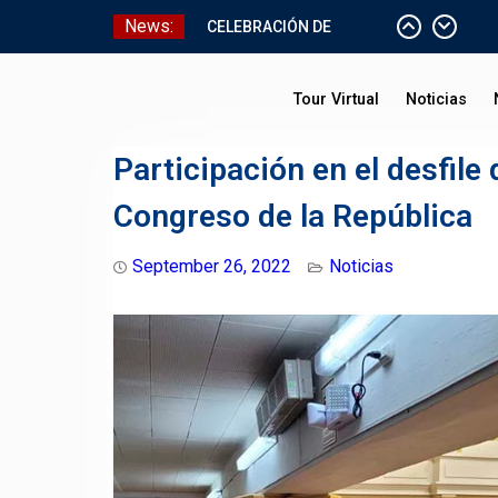
Skip
News:
CELEBRACIÓN DE
to
BAUTISMO
content
Pizarras Inteligentes
Tour Virtual
Noticias
Laboratorios de Cómputo
Aniversario Patrio
Participación en el desfile
Congreso de la República
September 26, 2022
Noticias