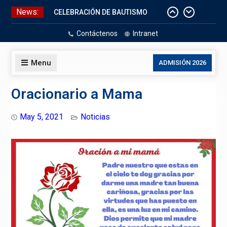
Skip
News:
CELEBRACIÓN DE BAUTISMO
to
Pizarras Inteligentes
content
Contáctenos
Intranet
Laboratorios de Cómputo
Aniversario Patrio
Menu
ADMISIÓN 2026
Oracionario a Mama
May 5, 2021
Noticias