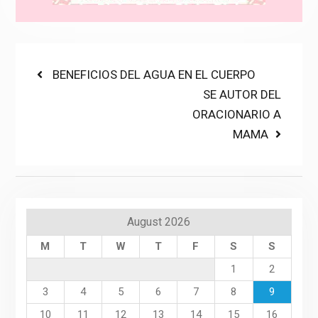
Post
Previous
BENEFICIOS DEL AGUA EN EL CUERPO
post:
Next
SE AUTOR DEL
navigation
post:
ORACIONARIO A
MAMA
August 2026
M
T
W
T
F
S
S
1
2
3
4
5
6
7
8
9
10
11
12
13
14
15
16