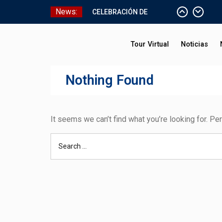
Skip
News:
CELEBRACIÓN DE
to
BAUTISMO
content
Pizarras Inteligentes
Tour Virtual
Noticias
Laboratorios de Cómputo
Aniversario Patrio
Nothing Found
It seems we can’t find what you’re looking for. Pe
Search
for: