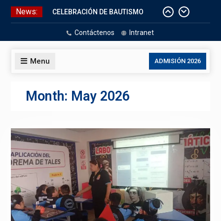
Skip
News:
CELEBRACIÓN DE BAUTISMO
to
Pizarras Inteligentes
content
Contáctenos
Intranet
Laboratorios de Cómputo
Aniversario Patrio
Menu
ADMISIÓN 2026
Month:
May 2026