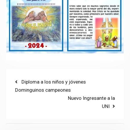
Post
Previous
Diploma a los niños y jóvenes
post:
Dominguinos campeones
navigation
Next
Nuevo Ingresante a la
post:
UNI