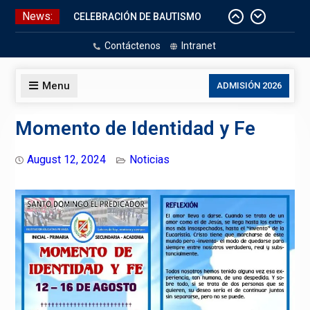
Skip
News:
CELEBRACIÓN DE BAUTISMO
to
Pizarras Inteligentes
content
Contáctenos
Intranet
Laboratorios de Cómputo
Aniversario Patrio
Menu
ADMISIÓN 2026
Momento de Identidad y Fe
August 12, 2024
Noticias