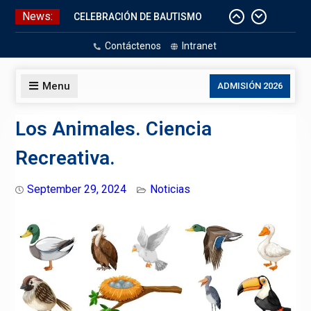
Skip
News:
CELEBRACIÓN DE BAUTISMO
to
Pizarras Inteligentes
content
Contáctenos
Intranet
Laboratorios de Cómputo
Aniversario Patrio
Menu
ADMISIÓN 2026
Los Animales. Ciencia
Recreativa.
September 29, 2024
Noticias