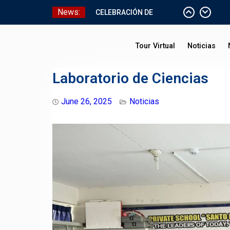
Skip
News:
CELEBRACIÓN DE
to
BAUTISMO
content
Pizarras Inteligentes
Tour Virtual
Noticias
Laboratorios de Cómputo
Aniversario Patrio
Laboratorio de Ciencias
June 26, 2025
Noticias