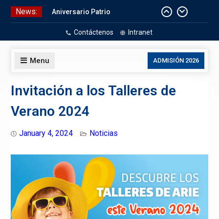
Skip
News:
Laboratorios de Cómputo
to
Aniversario Patrio
content
Contáctenos
Intranet
CELEBRACIÓN DE BAUTISMO
Pizarras Inteligentes
Menu
ADMISIÓN 2026
Invitación a los Talleres de
Verano 2024
January 4, 2024
Noticias