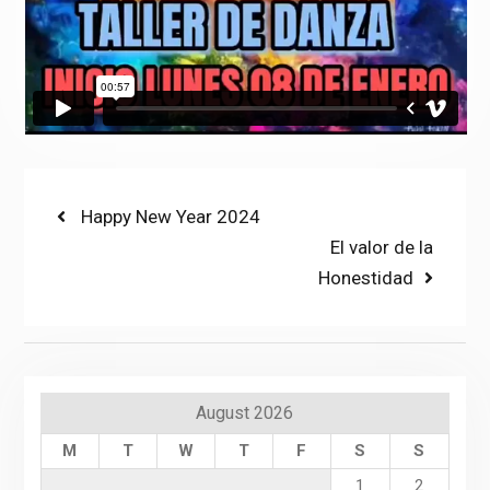
Post
Previous
Happy New Year 2024
post:
Next
El valor de la
navigation
post:
Honestidad
August 2026
M
T
W
T
F
S
S
1
2