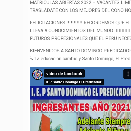
MATRÍCULAS ABIERTAS 2022 – VACANTES LIM
TRASLÁDATE CON LOS MEJORES DEL CONO N
FELICITACIONES !!!!!!!!!!! RECORDEMOS QUE
LLEVA A CONOCIMIENTOS DEL MUNDO 🕵️‍♂️🕵️‍♀️👩‍🚀👨‍🚀👮‍♀️
FUTUROS PROFESIONALES QUE EL PERÚ NECES
BIENVENIDOS A SANTO DOMINGO PREDICADOR
💡La educación cambió y Santo Domingo, El Pred