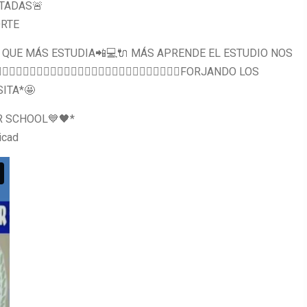
ITADAS🚨
ORTE
 EL QUE MÁS ESTUDIA📲💻🔌 MÁS APRENDE EL ESTUDIO NOS
‍✈️👩‍✈️👨‍🎨👩‍🏭👨‍🔬👨‍🔬👩‍🔬👮‍♂️👩‍🚒👨‍🚒👨‍🚒FORJANDO LOS
ITA*🤩
 SCHOOL💙🖤*
icad