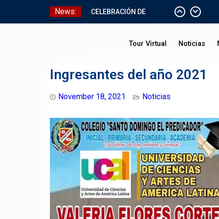
Skip
News:
CELEBRACIÓN DE
to
BAUTISMO
content
Pizarras Inteligentes
Tour Virtual
Noticias
Laboratorios de Cómputo
Aniversario Patrio
Ingresantes del año 2021
November 18, 2021
Noticias