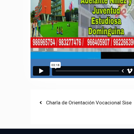
Post
Previous
Charla de Orientación Vocacional Sise
post:
navigation