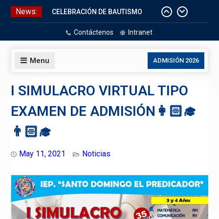
Skip
News:
CELEBRACIÓN DE BAUTISMO
to
Pizarras Inteligentes
content
Contáctenos
Intranet
Laboratorios de Cómputo
Aniversario Patrio
Menu
ADMISIÓN 2026
I SIMULACRO VIRTUAL TIPO
EXAMEN DE ADMISIÓN👩🏻‍🎓
👨🏻‍🎓
May 11, 2021
Noticias