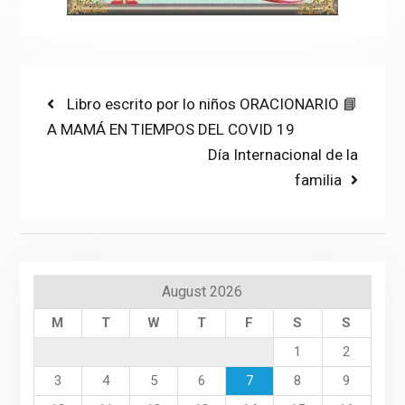
Post
Previous
Libro escrito por lo niños ORACIONARIO 📘
post:
A MAMÁ EN TIEMPOS DEL COVID 19
navigation
Next
Día Internacional de la
post:
familia
August 2026
M
T
W
T
F
S
S
1
2
3
4
5
6
7
8
9