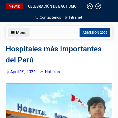
Skip
News:
CELEBRACIÓN DE BAUTISMO
to
Pizarras Inteligentes
content
Contáctenos
Intranet
Laboratorios de Cómputo
Aniversario Patrio
Menu
ADMISIÓN 2026
Hospitales más Importantes
del Perú
April 19, 2021
Noticias