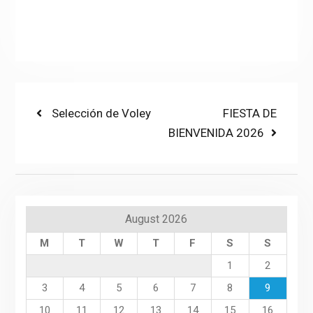
Post
Previous
Next
Selección de Voley
FIESTA DE
post:
post:
BIENVENIDA 2026
navigation
August 2026
M
T
W
T
F
S
S
1
2
3
4
5
6
7
8
9
10
11
12
13
14
15
16