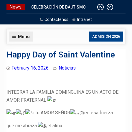
Skip
News:
CELEBRACIÓN DE BAUTISMO
to
Pizarras Inteligentes
content
Contáctenos
Intranet
Laboratorios de Cómputo
Aniversario Patrio
Menu
ADMISIÓN 2026
Happy Day of Saint Valentine
February 16, 2026
Noticias
INTEGRAR LA FAMILIA DOMINGUINA ES UN ACTO DE
AMOR FRATERNAL
Tu AMOR SEÑOR
es esa fuerza
que me abraza
el alma