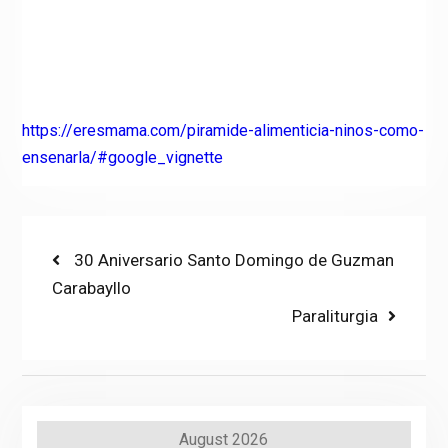
https://eresmama.com/piramide-alimenticia-ninos-como-
ensenarla/#google_vignette
Post
Previous
30 Aniversario Santo Domingo de Guzman
post:
Carabayllo
navigation
Next
Paraliturgia
post:
August 2026