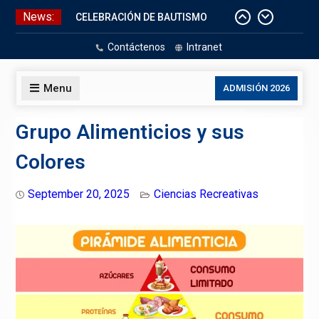
Skip
News:
CELEBRACIÓN DE BAUTISMO
to
Pizarras Inteligentes
content
Contáctenos
Intranet
Laboratorios de Cómputo
Aniversario Patrio
Menu
ADMISIÓN 2026
Grupo Alimenticios y sus
Colores
September 20, 2025
Ciencias Recreativas