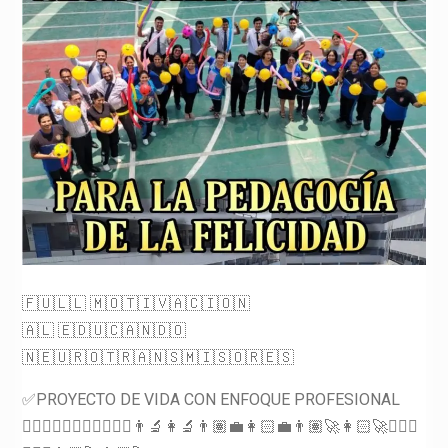
🇫‌🇺‌🇱‌🇱‌ 🇲‌🇴‌🇹‌🇮‌🇻‌🇦‌🇨‌🇮‌🇴‌🇳‌
🇦‌🇱‌ 🇪‌🇩‌🇺‌🇨‌🇦‌🇳‌🇩‌🇴‌
🇳‌🇪‌🇺‌🇷‌🇴‌🇹‌🇷‌🇦‌🇳‌🇸‌🇲‌🇮‌🇸‌🇴‌🇷‌🇪‌🇸‌
✅PROYECTO DE VIDA CON ENFOQUE PROFESIONAL
👷🏻‍♂️👷🏼‍♀️👨🏻‍⚕️👩‍⚕️👨‍🔬👩‍🔬👨🏽‍💼👩🏻‍💼👨🏽‍🚀👩🏻‍🚀👨🏼‍⚖️