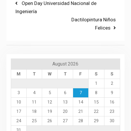
Post
Previous
Open Day Universidad Nacional de
post:
Ingeniería
navigation
Next
Dactilopintura Niños
post:
Felices
August 2026
M
T
W
T
F
S
S
1
2
3
4
5
6
7
8
9
10
11
12
13
14
15
16
17
18
19
20
21
22
23
24
25
26
27
28
29
30
31