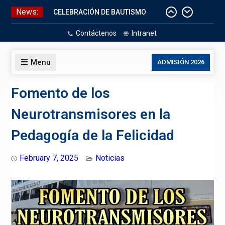
Skip
News:
CELEBRACIÓN DE BAUTISMO
to
Pizarras Inteligentes
content
Contáctenos
Intranet
Laboratorios de Cómputo
Aniversario Patrio
Menu
ADMISIÓN 2026
Fomento de los
Neurotransmisores en la
Pedagogía de la Felicidad
February 7, 2025
Noticias