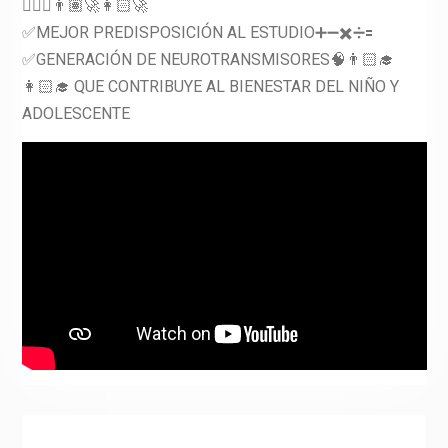
👩🏻‍⚖️👨🏽‍🚀👩🏻‍🚀
✅MEJOR PREDISPOSICIÓN AL ESTUDIO➕➖✖️➗🟰
✅GENERACIÓN DE NEUROTRANSMISORES🧠👨🏻‍🎓
👩🏻‍🎓 QUE CONTRIBUYE AL BIENESTAR DEL NIÑO Y
ADOLESCENTE