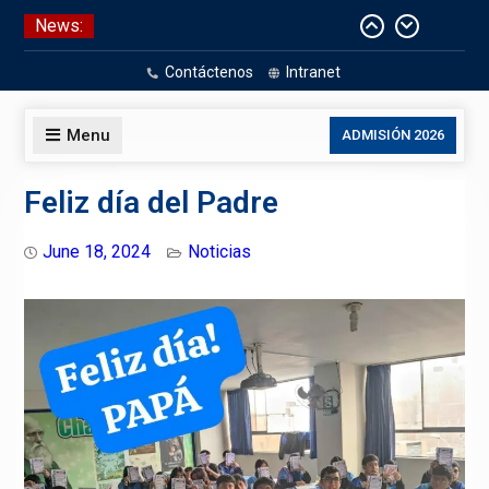
Skip
News:
Aniversario Patrio
to
CELEBRACIÓN DE BAUTISMO
content
Contáctenos
Intranet
Pizarras Inteligentes
Laboratorios de Cómputo
Menu
ADMISIÓN 2026
Feliz día del Padre
June 18, 2024
Noticias