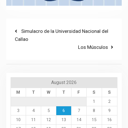
Post
Previous
Simulacro de la Universidad Nacional del
post:
Callao
navigation
Next
Los Músculos
post:
August 2026
M
T
W
T
F
S
S
1
2
3
4
5
6
7
8
9
10
11
12
13
14
15
16