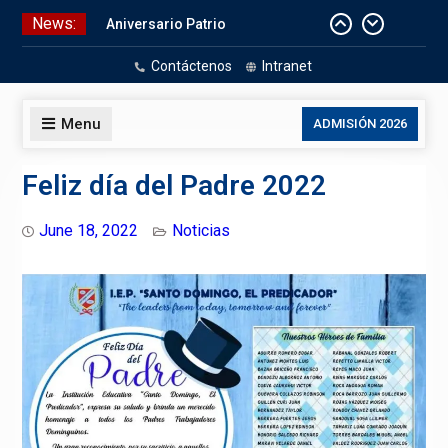
Skip
News:
Aniversario Patrio
to
CELEBRACIÓN DE BAUTISMO
content
Contáctenos
Intranet
Pizarras Inteligentes
Laboratorios de Cómputo
Menu
ADMISIÓN 2026
Feliz día del Padre 2022
June 18, 2022
Noticias