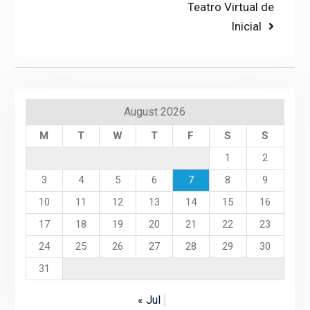
Next
Teatro Virtual de
post:
Inicial
August 2026
M
T
W
T
F
S
S
1
2
3
4
5
6
7
8
9
10
11
12
13
14
15
16
17
18
19
20
21
22
23
24
25
26
27
28
29
30
31
« Jul