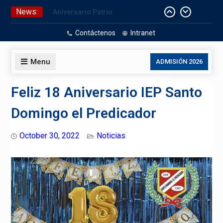
Skip
News:
Aniversario Patrio
to
CELEBRACIÓN DE BAUTISMO
content
Contáctenos
Intranet
Pizarras Inteligentes
Laboratorios de Cómputo
Menu
ADMISIÓN 2026
Feliz 18 Aniversario IEP Santo
Domingo el Predicador
October 30, 2022
Noticias