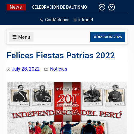
Skip
News:
CELEBRACIÓN DE BAUTISMO
to
Pizarras Inteligentes
content
Contáctenos
Intranet
Laboratorios de Cómputo
Aniversario Patrio
Menu
ADMISIÓN 2026
Felices Fiestas Patrias 2022
July 28, 2022
Noticias