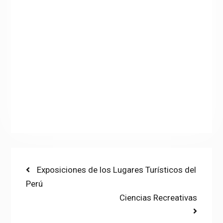
Post
Previous
Exposiciones de los Lugares Turísticos del
post:
Perú
navigation
Next
Ciencias Recreativas
post: