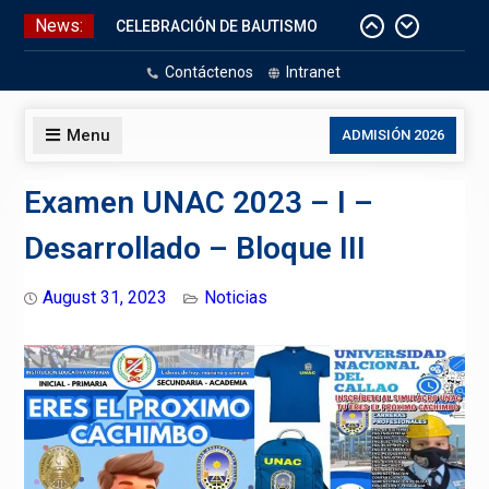
Skip
News:
CELEBRACIÓN DE BAUTISMO
to
Pizarras Inteligentes
content
Contáctenos
Intranet
Laboratorios de Cómputo
Aniversario Patrio
Menu
ADMISIÓN 2026
Examen UNAC 2023 – I –
Desarrollado – Bloque III
August 31, 2023
Noticias