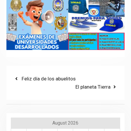
Post
Previous
Feliz día de los abuelitos
post:
Next
El planeta Tierra
navigation
post:
August 2026