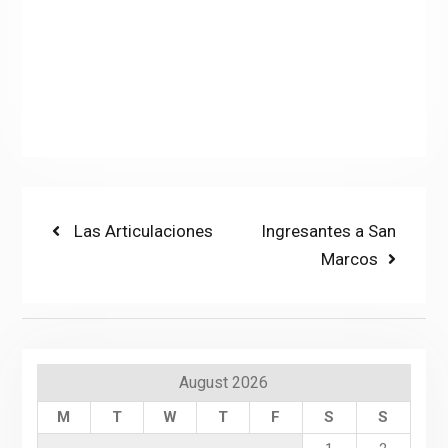
Post
Previous
Next
Las Articulaciones
Ingresantes a San
post:
post:
Marcos
navigation
August 2026
M
T
W
T
F
S
S