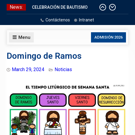
Skip
News:
CELEBRACIÓN DE BAUTISMO
to
Pizarras Inteligentes
content
Contáctenos
Intranet
Laboratorios de Cómputo
Aniversario Patrio
Menu
ADMISIÓN 2026
Domingo de Ramos
March 29, 2024
Noticias