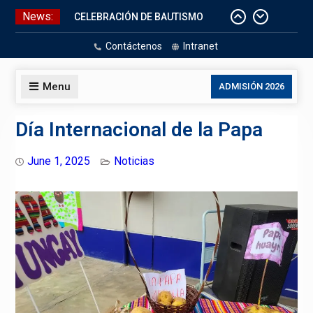
Skip
News:
CELEBRACIÓN DE BAUTISMO
to
Pizarras Inteligentes
content
Contáctenos
Intranet
Laboratorios de Cómputo
Aniversario Patrio
Menu
ADMISIÓN 2026
Día Internacional de la Papa
June 1, 2025
Noticias