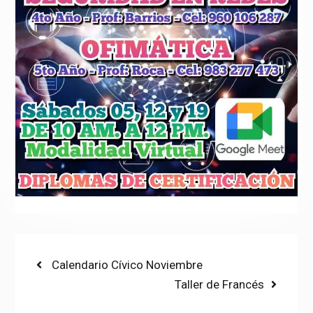
Post
Previous
Calendario Cívico Noviembre
post:
Next
Taller de Francés
navigation
post: