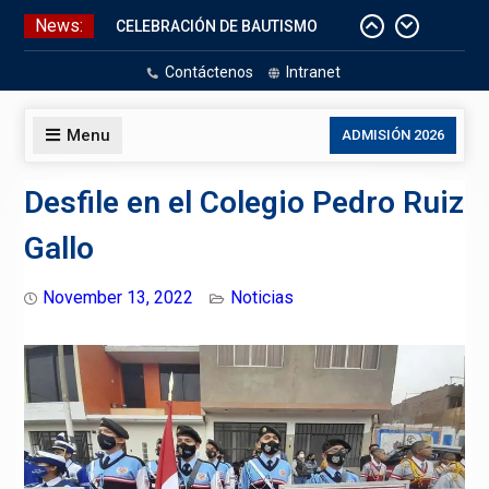
Skip
News:
CELEBRACIÓN DE BAUTISMO
to
Pizarras Inteligentes
content
Contáctenos
Intranet
Laboratorios de Cómputo
Aniversario Patrio
Menu
ADMISIÓN 2026
Desfile en el Colegio Pedro Ruiz
Gallo
November 13, 2022
Noticias