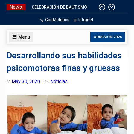
Skip
News:
CELEBRACIÓN DE BAUTISMO
to
Pizarras Inteligentes
content
Contáctenos
Intranet
Laboratorios de Cómputo
Aniversario Patrio
Menu
ADMISIÓN 2026
Desarrollando sus habilidades
psicomotoras finas y gruesas
May 30, 2020
Noticias