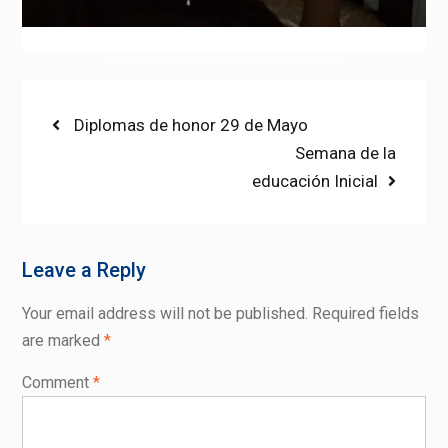
Post
Previous
Diplomas de honor 29 de Mayo
post:
Next
Semana de la
navigation
post:
educación Inicial
Leave a Reply
Your email address will not be published.
Required fields
are marked
*
Comment
*