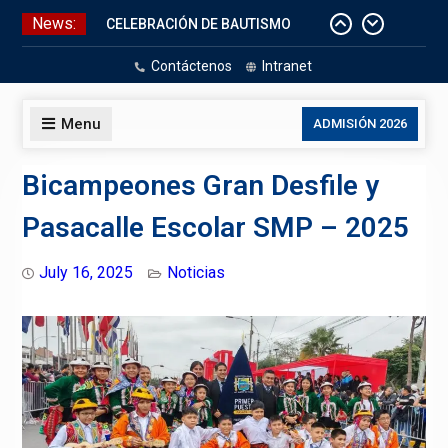
Skip
News:
CELEBRACIÓN DE BAUTISMO
to
Pizarras Inteligentes
content
Contáctenos
Intranet
Laboratorios de Cómputo
Aniversario Patrio
Menu
ADMISIÓN 2026
Bicampeones Gran Desfile y
Pasacalle Escolar SMP – 2025
July 16, 2025
Noticias