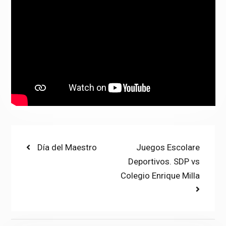
Post
Previous
Next
Día del Maestro
Juegos Escolare
post:
post:
Deportivos. SDP vs
navigation
Colegio Enrique Milla