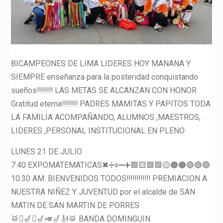
BICAMPEONES DE LIMA LIDERES HOY MANANA Y
SIEMPRE enseñanza para la posteridad conquistando
sueños‼‼‼‼ LAS METAS SE ALCANZAN CON HONOR
Gratitud eterna‼‼‼‼ PADRES MAMITAS Y PAPITOS TODA
LA FAMILIA ACOMPAÑANDO, ALUMNOS ,MAESTROS,
LIDERES ,PERSONAL INSTITUCIONAL EN PLENO
LUNES 21 DE JULIO
7:40 EXPOMATEMATICAS✖➗🟰➖➕🟪🟨🟩🟦🟡🟠🟠🔵🔵🟢
10:30 AM. BIENVENIDOS TODOS‼‼‼‼‼‼ PREMIACION A
NUESTRA NIÑEZ Y JUVENTUD por el alcalde de SAN
MATIN DE SAN MARTIN DE PORRES
🥁🪉🎷🪉🎷🎺🎷🎻🥁 BANDA DOMINGUIN