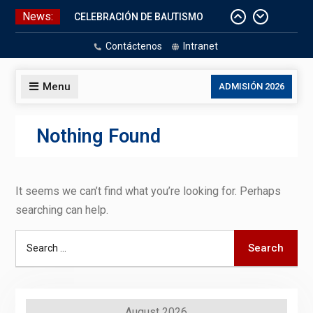
Skip
News:
CELEBRACIÓN DE BAUTISMO
to
Pizarras Inteligentes
content
Contáctenos
Intranet
Laboratorios de Cómputo
Aniversario Patrio
Menu
ADMISIÓN 2026
Nothing Found
It seems we can’t find what you’re looking for. Perhaps
searching can help.
Search
Search
for:
August 2026