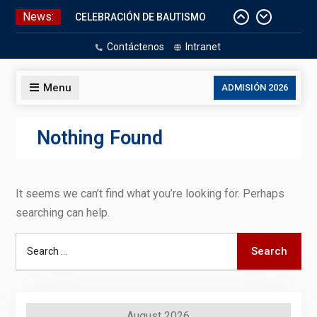
Skip
News:
CELEBRACIÓN DE BAUTISMO
to
Pizarras Inteligentes
content
Contáctenos
Intranet
Laboratorios de Cómputo
Aniversario Patrio
Menu
ADMISIÓN 2026
Nothing Found
It seems we can’t find what you’re looking for. Perhaps
searching can help.
Search
Search
for:
August 2026