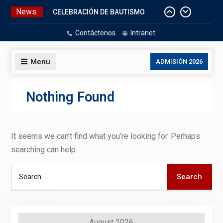
Skip
News:
CELEBRACIÓN DE BAUTISMO
to
Pizarras Inteligentes
content
Contáctenos
Intranet
Laboratorios de Cómputo
Aniversario Patrio
Menu
ADMISIÓN 2026
Nothing Found
It seems we can’t find what you’re looking for. Perhaps
searching can help.
Search
Search
for:
August 2026