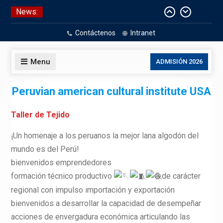
Skip
News:
Aniversario Patrio
to
CELEBRACIÓN DE BAUTISMO
content
Contáctenos
Intranet
Pizarras Inteligentes
Laboratorios de Cómputo
Menu
ADMISIÓN 2026
Peruvian american cultural institute USA
Taller de Tejido
¡Un homenaje a los peruanos la mejor lana algodón del
mundo es del Perú!
bienvenidos emprendedores
formación técnico productivo
de carácter
regional con impulso importación y exportación
bienvenidos a desarrollar la capacidad de desempeñar
acciones de envergadura económica articulando las