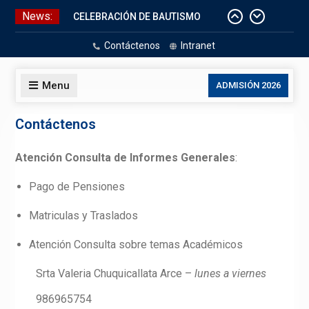
Skip
News:
CELEBRACIÓN DE BAUTISMO
to
Pizarras Inteligentes
content
Contáctenos
Intranet
Laboratorios de Cómputo
Aniversario Patrio
Menu
ADMISIÓN 2026
Contáctenos
Atención Consulta de Informes Generales
:
Pago de Pensiones
Matriculas y Traslados
Atención Consulta sobre temas Académicos
Srta Valeria Chuquicallata Arce –
lunes a viernes
986965754